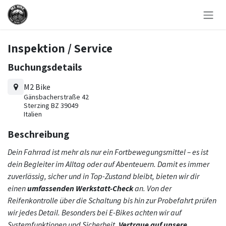
Zum Inhalt springen
Inspektion / Service
Buchungsdetails
M2 Bike
Gänsbacherstraße 42
Sterzing BZ 39049
Italien
Beschreibung
Dein Fahrrad ist mehr als nur ein Fortbewegungsmittel – es ist
dein Begleiter im Alltag oder auf Abenteuern. Damit es immer
zuverlässig, sicher und in Top-Zustand bleibt, bieten wir dir
einen
umfassenden Werkstatt-Check
an. Von der
Reifenkontrolle über die Schaltung bis hin zur Probefahrt prüfen
wir jedes Detail. Besonders bei E-Bikes achten wir auf
Systemfunktionen und Sicherheit.
Vertraue auf unsere