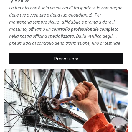
M2 Bike
La tua bici non è solo un mezzo di trasporto: è la compagna
delle tue avventure e della tua quotidianità. Per
mantenerla sempre sicura, affidabile e pronta a dare il
massimo, offriamo un
controllo professionale completo
nella nostra officina specializzata. Dalla verifica degli
pneumatici al controllo della trasmissione, fino al test ride
finale: controlliamo ogni dettaglio con precisione e
Scopri tutti i dettagli del nostro check-up completo nella
attenzione. Per le e-bike eseguiamo inoltre controlli
pagina dedicata all’ispezione
. Ti mostriamo tutto ciò che
Prenota ora
approfonditi su sistema, elettronica e sicurezza.
controlliamo per garantirti massima sicurezza, affidabilità
Affidati
alla nostra esperienza e goditi ogni uscita senza
e performance.
pensieri.