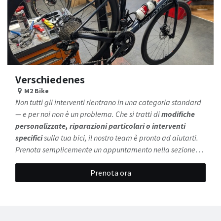
Verschiedenes
M2 Bike
Non tutti gli interventi rientrano in una categoria standard
— e per noi non è un problema. Che si tratti di
modifiche
personalizzate, riparazioni particolari o interventi
specifici
sulla tua bici, il nostro team è pronto ad aiutarti.
Prenota semplicemente un appuntamento nella sezione
“Altri servizi”
e descrivi brevemente nelle note ciò di cui
Prenota ora
hai bisogno. Al resto pensiamo noi.
Flessibile,
professionale e sempre su misura per le tue esigenze.