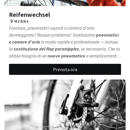
Reifenwechsel
M2 Bike
Foratura, pneumatici usurati o camera d’aria
danneggiata? Nessun problema! Sostituiamo
pneumatici
e camere d’aria
in modo rapido e professionale — inclusa
la
sostituzione del flap paranipples
, se necessario. Che tu
abbia bisogno di un
nuovo pneumatico
o semplicemente
di riparare una foratura, da M2 Bike torni subito pronto a
Prenota ora
pedalare.
Nessuna lunga attesa, nessun compromesso
— solo qualità, affidabilità e servizio professionale per
la tua bici.