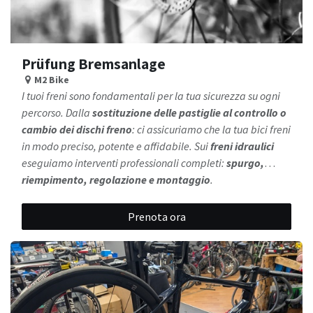
Prüfung Bremsanlage
M2 Bike
I tuoi freni sono fondamentali per la tua sicurezza su ogni
percorso. Dalla
sostituzione delle pastiglie al controllo o
cambio dei dischi freno
: ci assicuriamo che la tua bici freni
in modo preciso, potente e affidabile. Sui
freni idraulici
eseguiamo interventi professionali completi:
spurgo,
riempimento, regolazione e montaggio
.
Affidati alla nostra esperienza per una frenata perfetta
in ogni situazione.
Prenota ora